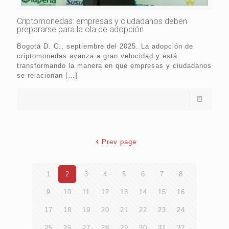
Criptomonedas: empresas y ciudadanos deben
prepararse para la ola de adopción
Bogotá D. C., septiembre del 2025. La adopción de
criptomonedas avanza a gran velocidad y está
transformando la manera en que empresas y ciudadanos
se relacionan
[…]
Prev page
1
2
3
4
5
6
7
8
9
10
11
12
13
14
15
16
17
18
19
20
21
22
23
24
25
26
27
28
29
30
31
32