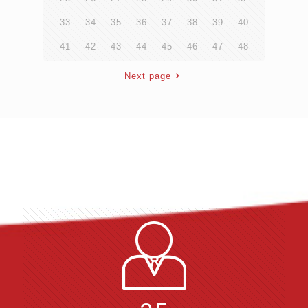
33
34
35
36
37
38
39
40
41
42
43
44
45
46
47
48
Next page