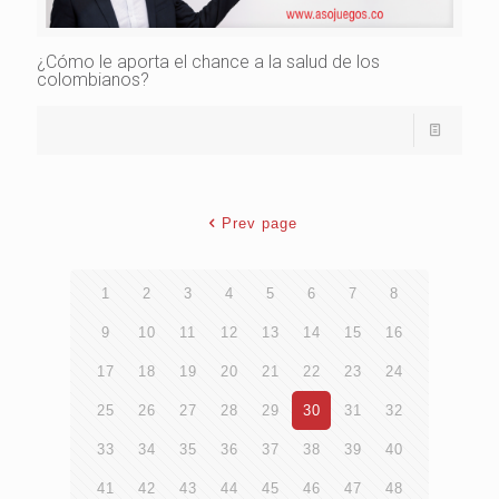
¿Cómo le aporta el chance a la salud de los
colombianos?
Prev page
1
2
3
4
5
6
7
8
9
10
11
12
13
14
15
16
17
18
19
20
21
22
23
24
25
26
27
28
29
30
31
32
33
34
35
36
37
38
39
40
41
42
43
44
45
46
47
48