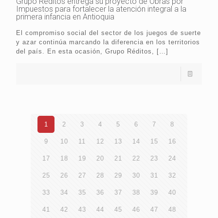
Grupo Réditos entrega su proyecto de Obras por
Impuestos para fortalecer la atención integral a la
primera infancia en Antioquia
El compromiso social del sector de los juegos de suerte
y azar continúa marcando la diferencia en los territorios
del país. En esta ocasión, Grupo Réditos,
[…]
1
2
3
4
5
6
7
8
9
10
11
12
13
14
15
16
17
18
19
20
21
22
23
24
25
26
27
28
29
30
31
32
33
34
35
36
37
38
39
40
41
42
43
44
45
46
47
48