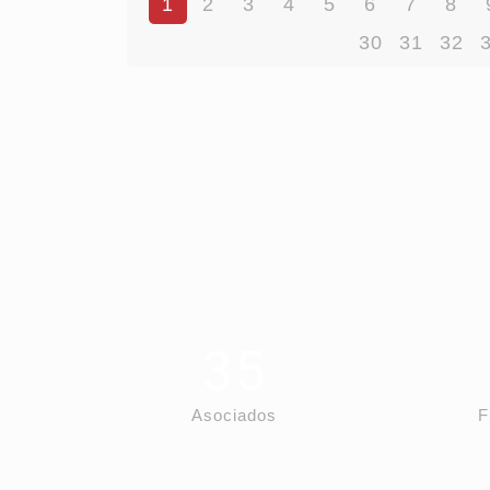
1
2
3
4
5
6
7
8
30
31
32
35
Asociados
F