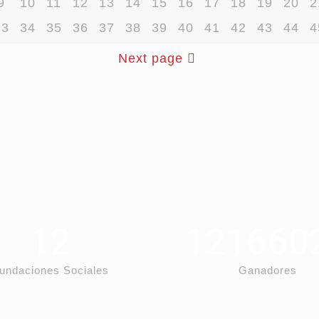
9
10
11
12
13
14
15
16
17
18
19
20
2
33
34
35
36
37
38
39
40
41
42
43
44
4
Next page
12
121660
undaciones Sociales
Ganadores