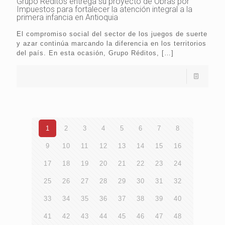
Grupo Réditos entrega su proyecto de Obras por
Impuestos para fortalecer la atención integral a la
primera infancia en Antioquia
El compromiso social del sector de los juegos de suerte
y azar continúa marcando la diferencia en los territorios
del país. En esta ocasión, Grupo Réditos,
[…]
1
2
3
4
5
6
7
8
9
10
11
12
13
14
15
16
17
18
19
20
21
22
23
24
25
26
27
28
29
30
31
32
33
34
35
36
37
38
39
40
41
42
43
44
45
46
47
48