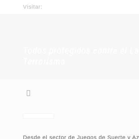
Visitar:
laftamerica.com
Todos protegidos contra el La
Terrorismo
Desde el sector de Juegos de Suerte y Az