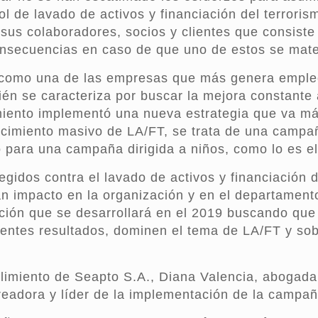
rol de lavado de activos y financiación del terro
sus colaboradores, socios y clientes que consiste
nsecuencias en caso de que uno de estos se materi
omo una de las empresas que más genera empleo 
ién se caracteriza por buscar la mejora constante
nto implementó una nueva estrategia que va más 
cimiento masivo de LA/FT, se trata de una campaña
para una campaña dirigida a niños, como lo es el 
idos contra el lavado de activos y financiación d
an impacto en la organización y en el departamen
ación que se desarrollará en el 2019 buscando qu
elentes resultados, dominen el tema de LA/FT y so
plimiento de Seapto S.A., Diana Valencia, abogada
 creadora y líder de la implementación de la campa