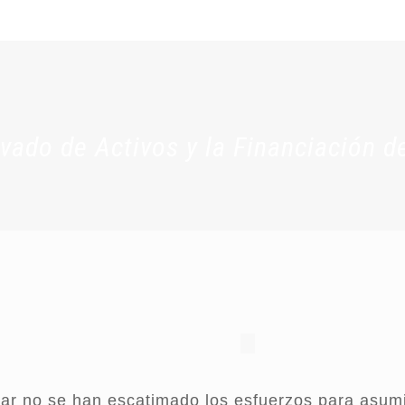
vado de Activos y la Financiación d
ar no se han escatimado los esfuerzos para asumi