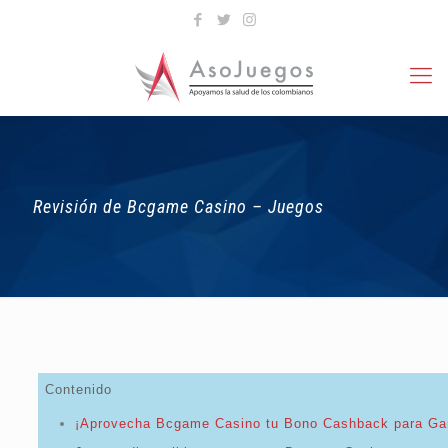
Revisión de Bcgame Casino – Juegos
Contenido
¡Aprovecha Bcgame Casino tu Bono Cashback para Gan