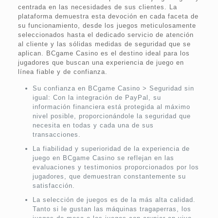
centrada en las necesidades de sus clientes. La
plataforma demuestra esta devoción en cada faceta de
su funcionamiento, desde los juegos meticulosamente
seleccionados hasta el dedicado servicio de atención
al cliente y las sólidas medidas de seguridad que se
aplican. BCgame Casino es el destino ideal para los
jugadores que buscan una experiencia de juego en
línea fiable y de confianza.
Su confianza en BCgame Casino > Seguridad sin
igual: Con la integración de PayPal, su
información financiera está protegida al máximo
nivel posible, proporcionándole la seguridad que
necesita en todas y cada una de sus
transacciones.
La fiabilidad y superioridad de la experiencia de
juego en BCgame Casino se reflejan en las
evaluaciones y testimonios proporcionados por los
jugadores, que demuestran constantemente su
satisfacción.
La selección de juegos es de la más alta calidad.
Tanto si le gustan las máquinas tragaperras, los