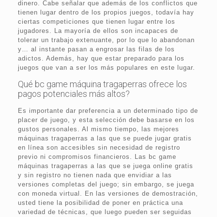
dinero. Cabe señalar que además de los conflictos que
tienen lugar dentro de los propios juegos, todavía hay
ciertas competiciones que tienen lugar entre los
jugadores. La mayoría de ellos son incapaces de
tolerar un trabajo extenuante, por lo que lo abandonan
y… al instante pasan a engrosar las filas de los
adictos. Además, hay que estar preparado para los
juegos que van a ser los más populares en este lugar.
Qué bc game máquina tragaperras ofrece los
pagos potenciales más altos?
Es importante dar preferencia a un determinado tipo de
placer de juego, y esta selección debe basarse en los
gustos personales. Al mismo tiempo, las mejores
máquinas tragaperras a las que se puede jugar gratis
en línea son accesibles sin necesidad de registro
previo ni compromisos financieros. Las bc game
máquinas tragaperras a las que se juega online gratis
y sin registro no tienen nada que envidiar a las
versiones completas del juego; sin embargo, se juega
con moneda virtual. En las versiones de demostración,
usted tiene la posibilidad de poner en práctica una
variedad de técnicas, que luego pueden ser seguidas