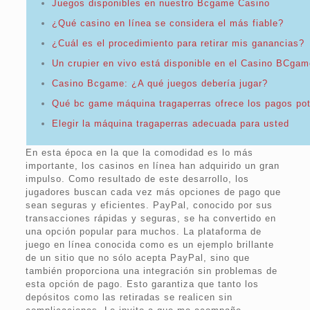
Juegos disponibles en nuestro Bcgame Casino
¿Qué casino en línea se considera el más fiable?
¿Cuál es el procedimiento para retirar mis ganancias?
Un crupier en vivo está disponible en el Casino BCgam
Casino Bcgame: ¿A qué juegos debería jugar?
Qué bc game máquina tragaperras ofrece los pagos pot
Elegir la máquina tragaperras adecuada para usted
En esta época en la que la comodidad es lo más
importante, los casinos en línea han adquirido un gran
impulso. Como resultado de este desarrollo, los
jugadores buscan cada vez más opciones de pago que
sean seguras y eficientes. PayPal, conocido por sus
transacciones rápidas y seguras, se ha convertido en
una opción popular para muchos. La plataforma de
juego en línea conocida como es un ejemplo brillante
de un sitio que no sólo acepta PayPal, sino que
también proporciona una integración sin problemas de
esta opción de pago. Esto garantiza que tanto los
depósitos como las retiradas se realicen sin