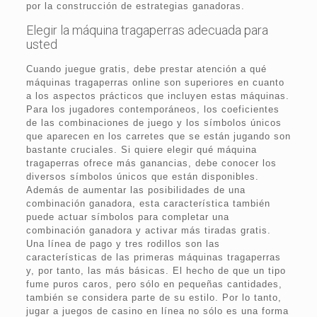
por la construcción de estrategias ganadoras.
Elegir la máquina tragaperras adecuada para
usted
Cuando juegue gratis, debe prestar atención a qué
máquinas tragaperras online son superiores en cuanto
a los aspectos prácticos que incluyen estas máquinas.
Para los jugadores contemporáneos, los coeficientes
de las combinaciones de juego y los símbolos únicos
que aparecen en los carretes que se están jugando son
bastante cruciales. Si quiere elegir qué máquina
tragaperras ofrece más ganancias, debe conocer los
diversos símbolos únicos que están disponibles.
Además de aumentar las posibilidades de una
combinación ganadora, esta característica también
puede actuar símbolos para completar una
combinación ganadora y activar más tiradas gratis.
Una línea de pago y tres rodillos son las
características de las primeras máquinas tragaperras
y, por tanto, las más básicas. El hecho de que un tipo
fume puros caros, pero sólo en pequeñas cantidades,
también se considera parte de su estilo. Por lo tanto,
jugar a juegos de casino en línea no sólo es una forma