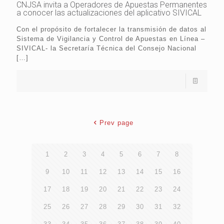
CNJSA invita a Operadores de Apuestas Permanentes
a conocer las actualizaciones del aplicativo SIVICAL
Con el propósito de fortalecer la transmisión de datos al
Sistema de Vigilancia y Control de Apuestas en Línea –
SIVICAL- la Secretaría Técnica del Consejo Nacional
[…]
Prev page
1
2
3
4
5
6
7
8
9
10
11
12
13
14
15
16
17
18
19
20
21
22
23
24
25
26
27
28
29
30
31
32